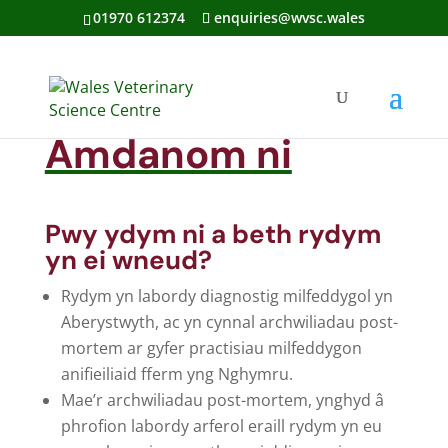
01970 612374
enquiries@wvsc.wales
Amdanom ni
Pwy ydym ni a beth rydym
yn ei wneud?
Rydym yn labordy diagnostig milfeddygol yn
Aberystwyth, ac yn cynnal archwiliadau post-
mortem ar gyfer practisiau milfeddygon
anifieiliaid fferm yng Nghymru.
Mae’r archwiliadau post-mortem, ynghyd â
phrofion labordy arferol eraill rydym yn eu