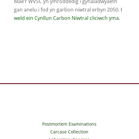
Mae’r WVSC yn ymroddedig i gynaladwyaeth
gan anelu i fod yn garbon niwtral erbyn 2050.
I
weld ein Cynllun Carbon Niwtral cliciwch yma.
Postmortem Examinations
Carcase Collection