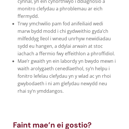
cynnal, yn ein cynorthwyo i ddiagnosio a
monitro clefydau a phroblemau ar eich
ffermydd.
Trwy ymchwilio pam fod anifeiliaid wedi
marw bydd modd i chi gydweithio gyda’ch
milfeddyg lleol i wneud unrhyw newidiadau
sydd eu hangen, a ddylai arwain at stoc
iachach a ffermio fwy effeithlon a phroffidiol.
Mae’r gwaith yn ein labordy yn bwydo mewn i
waith arolygaeth cenedlaethol, sy’n helpu i
fonitro lefelau clefydau yn y wlad ac yn rhoi
gwybodaeth i ni am glefydau newydd neu
rhai sy’n ymddangos.
Faint mae’n ei gostio?