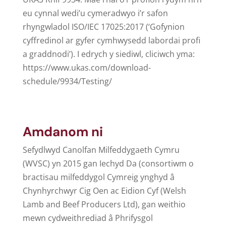
eu cynnal wedi’u cymeradwyo i’r safon
rhyngwladol ISO/IEC 17025:2017 (‘Gofynion
cyffredinol ar gyfer cymhwysedd labordai profi
a graddnodi’). I edrych y siediwl, cliciwch yma:
https://www.ukas.com/download-
schedule/9934/Testing/
Amdanom ni
Sefydlwyd Canolfan Milfeddygaeth Cymru
(WVSC) yn 2015 gan Iechyd Da (consortiwm o
bractisau milfeddygol Cymreig ynghyd â
Chynhyrchwyr Cig Oen ac Eidion Cyf (Welsh
Lamb and Beef Producers Ltd), gan weithio
mewn cydweithrediad â Phrifysgol