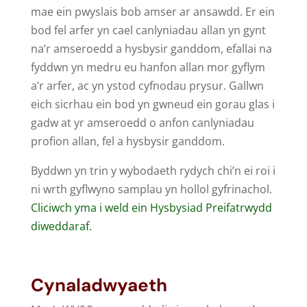
mae ein pwyslais bob amser ar ansawdd. Er ein
bod fel arfer yn cael canlyniadau allan yn gynt
na’r amseroedd a hysbysir ganddom, efallai na
fyddwn yn medru eu hanfon allan mor gyflym
a’r arfer, ac yn ystod cyfnodau prysur. Gallwn
eich sicrhau ein bod yn gwneud ein gorau glas i
gadw at yr amseroedd o anfon canlyniadau
profion allan, fel a hysbysir ganddom.
Byddwn yn trin y wybodaeth rydych chi’n ei roi i
ni wrth gyflwyno samplau yn hollol gyfrinachol.
Cliciwch yma i weld ein Hysbysiad Preifatrwydd
diweddaraf.
Cynala
dwyaeth