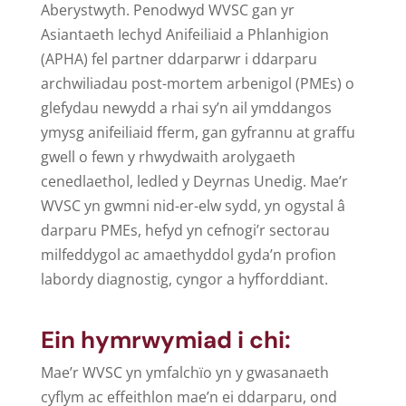
Aberystwyth. Penodwyd WVSC gan yr
Asiantaeth Iechyd Anifeiliaid a Phlanhigion
(APHA) fel partner ddarparwr i ddarparu
archwiliadau post-mortem arbenigol (PMEs) o
glefydau newydd a rhai sy’n ail ymddangos
ymysg anifeiliaid fferm, gan gyfrannu at graffu
gwell o fewn y rhwydwaith arolygaeth
cenedlaethol, ledled y Deyrnas Unedig. Mae’r
WVSC yn gwmni nid-er-elw sydd, yn ogystal â
darparu PMEs, hefyd yn cefnogi’r sectorau
milfeddygol ac amaethyddol gyda’n profion
labordy diagnostig, cyngor a hyfforddiant.
Ein hymrwymiad i chi:
Mae’r WVSC yn ymfalchïo yn y gwasanaeth
cyflym ac effeithlon mae’n ei ddarparu, ond