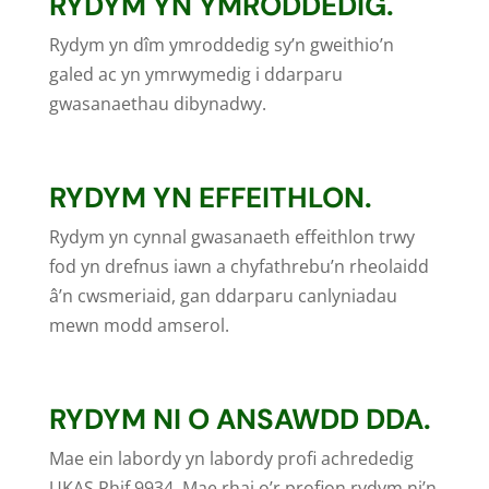
RYDYM YN YMRODDEDIG.
Rydym yn dîm ymroddedig sy’n gweithio’n
galed ac yn ymrwymedig i ddarparu
gwasanaethau dibynadwy.
RYDYM YN EFFEITHLON.
Rydym yn cynnal gwasanaeth effeithlon trwy
fod yn drefnus iawn a chyfathrebu’n rheolaidd
â’n cwsmeriaid, gan ddarparu canlyniadau
mewn modd amserol.
RYDYM NI O ANSAWDD DDA.
Mae ein labordy yn labordy profi achrededig
UKAS Rhif 9934. Mae rhai o’r profion rydym ni’n